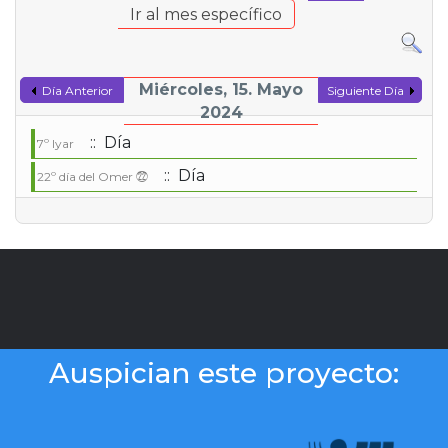
Ir al mes específico
Miércoles, 15. Mayo
Día Anterior
Siguiente Día
2024
:: Día
7º Iyar
:: Día
22º día del Omer ㉒
Auspician este proyecto: