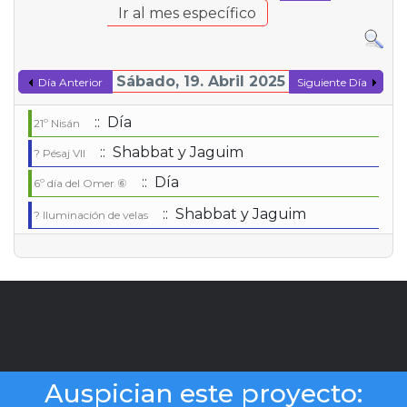
Ir al mes específico
Sábado, 19. Abril 2025
Día Anterior
Siguiente Día
:: Día
21º Nisán
:: Shabbat y Jaguim
? Pésaj VII
:: Día
6º día del Omer ⑥
:: Shabbat y Jaguim
?️ Iluminación de velas
Auspician este proyecto: